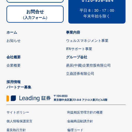
平日 8：30 - 17：00
お問合せ
年末年始を除く
（入力フォーム）
ホーム
事業内容
お知らせ
ウェルスマネジメント事業
IFAサポート事業
会社概要
グループ会社
企業概要
易居(中國)企業控股有限公司
立鼎證券有限公司
採用情報
パートナー募集
〒104-0033
東京都中央区新川1-8-8 アクロス新川ビル5階
サイトポリシー
利益相反管理方針の概要
個人情報保護宣言
金融商品勧誘方針
最良執行方針
倫理コード